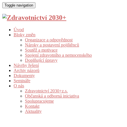
Toggle navigation
Úvod
Bloky změn
Organizace a odpovědnost
Nároky a postavení pojištěnců
Soutěž a motivace
Spojení zdravotního a nemocenského
Doplňující úpravy
Návrhy řešení
Archiv názorů
Dokumenty
Semináře
O nás
Zdravotnictví 2030+z.s.
Občanská a odborná iniciativa
Spolupracujeme
Kontakt
Aktuality