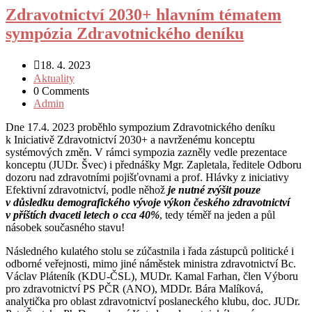
Zdravotnictví 2030+ hlavním tématem
sympózia Zdravotnického deníku
18. 4. 2023
Aktuality
0 Comments
Admin
Dne 17.4. 2023 proběhlo sympozium Zdravotnického deníku
k Iniciativě Zdravotnictví 2030+ a navrženému konceptu
systémových změn. V rámci sympozia zazněly vedle prezentace
konceptu (JUDr. Švec) i přednášky Mgr. Zapletala, ředitele Odboru
dozoru nad zdravotními pojišťovnami a prof. Hlávky z iniciativy
Efektivní zdravotnictví, podle něhož
je nutné zvýšit pouze
v důsledku demografického vývoje výkon českého zdravotnictví
v příštích dvaceti letech o cca 40%
, tedy téměř na jeden a půl
násobek současného stavu!
Následného kulatého stolu se zúčastnila i řada zástupců politické i
odborné veřejnosti, mimo jiné náměstek ministra zdravotnictví Bc.
Václav Pláteník (KDU-ČSL), MUDr. Kamal Farhan, člen Výboru
pro zdravotnictví PS PČR (ANO), MDDr. Bára Malíková,
analytička pro oblast zdravotnictví poslaneckého klubu, doc. JUDr.