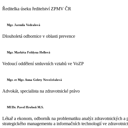
Ředitelka úseku ředitelství ZPMV ČR
Mgr. Jarmila Vedralová
Dlouholetá odbornice v oblasti prevence
Mgr. Markéta Foldyna Hellová
Vedoucí oddělení smluvních vztahů ve VoZP
Mgr. et Mgr. Anna Gelety Nevečeřalová
Advokát, specialista na zdravotnické právo
MUDr. Pavel Hroboň M.S.
Lékař a ekonom, odborník na problematiku analýz zdravotnických a 
strategického managementu a informačních technologií ve zdravotnict