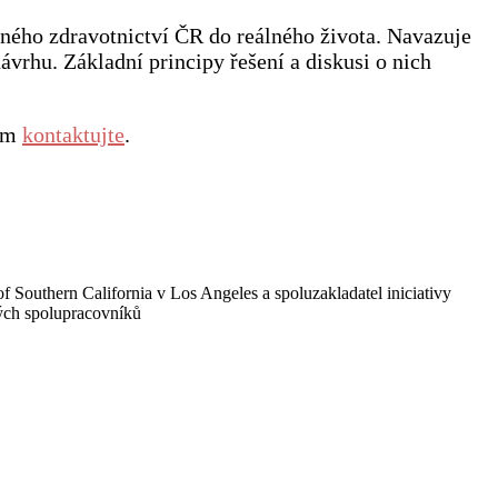
elného zdravotnictví ČR do reálného života. Navazuje
vrhu. Základní principy řešení a diskusi o nich
sím
kontaktujte
.
 Southern California v Los Angeles a spoluzakladatel iniciativy
vých spolupracovníků