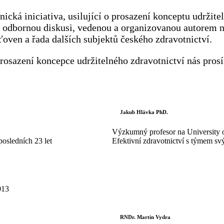
nická iniciativa, usilující o prosazení konceptu udržit
 odbornou diskusi, vedenou a organizovanou autorem ná
ťoven a řada dalších subjektů českého zdravotnictví.
prosazení koncepce udržitelného zdravotnictví nás pro
Jakub Hlávka PhD.
Výzkumný profesor na University of
posledních 23 let
Efektivní zdravotnictví s týmem s
013
RNDr. Martin Vydra