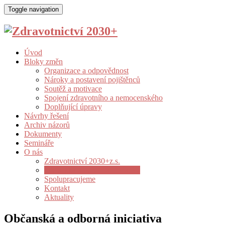
Toggle navigation
Úvod
Bloky změn
Organizace a odpovědnost
Nároky a postavení pojištěnců
Soutěž a motivace
Spojení zdravotního a nemocenského
Doplňující úpravy
Návrhy řešení
Archiv názorů
Dokumenty
Semináře
O nás
Zdravotnictví 2030+z.s.
Občanská a odborná iniciativa
Spolupracujeme
Kontakt
Aktuality
Občanská a odborná iniciativa