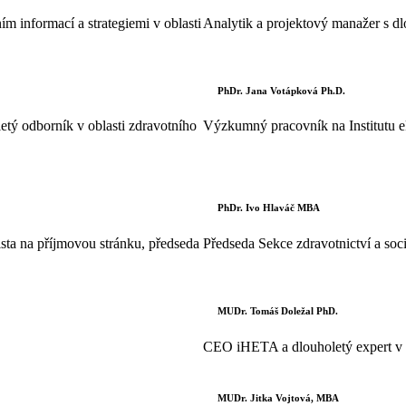
m informací a strategiemi v oblasti
Analytik a projektový manažer s dl
PhDr. Jana Votápková Ph.D.
tý odborník v oblasti zdravotního
Výzkumný pracovník na Institutu 
PhDr. Ivo Hlaváč MBA
ista na příjmovou stránku, předseda
Předseda Sekce zdravotnictví a so
MUDr. Tomáš Doležal PhD.
CEO iHETA a dlouholetý expert v ob
MUDr. Jitka Vojtová, MBA