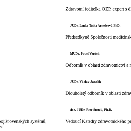
Zdravotní ředitelka OZP, expert s d
JUDr. Lenka Teska Arnoštová PhD.
Předsedkyně Společnosti medicínsk
MUDr. Pavel Vepřek
Odborník v oblasti zdravotnictví a
JUDr. Václav Janalík
Dlouholetý odborník v oblasti zdrav
doc. JUDr. Petr Šustek, Ph.D.
pojišťovenských systémů,
Vedoucí Katedry zdravotnického 
ví