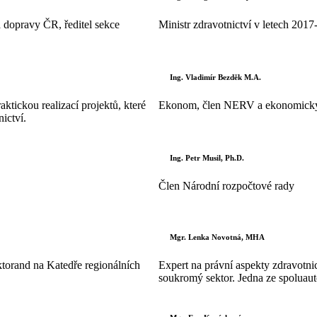
 dopravy ČR, ředitel sekce
Ministr zdravotnictví v letech 201
Ing. Vladimír Bezděk M.A.
ktickou realizací projektů, které
Ekonom, člen NERV a ekonomický 
nictví.
Ing. Petr Musil, Ph.D.
Člen Národní rozpočtové rady
Mgr. Lenka Novotná, MHA
ktorand na Katedře regionálních
Expert na právní aspekty zdravotnic
soukromý sektor. Jedna ze spoluaut