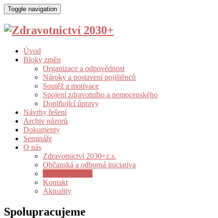
Toggle navigation
Úvod
Bloky změn
Organizace a odpovědnost
Nároky a postavení pojištěnců
Soutěž a motivace
Spojení zdravotního a nemocenského
Doplňující úpravy
Návrhy řešení
Archiv názorů
Dokumenty
Semináře
O nás
Zdravotnictví 2030+z.s.
Občanská a odborná iniciativa
Spolupracujeme
Kontakt
Aktuality
Spolupracujeme