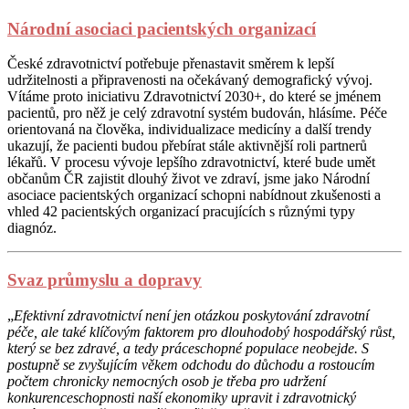
Národní asociaci pacientských organizací
České zdravotnictví potřebuje přenastavit směrem k lepší
udržitelnosti a připravenosti na očekávaný demografický vývoj.
Vítáme proto iniciativu Zdravotnictví 2030+, do které se jménem
pacientů, pro něž je celý zdravotní systém budován, hlásíme. Péče
orientovaná na člověka, individualizace medicíny a další trendy
ukazují, že pacienti budou přebírat stále aktivnější roli partnerů
lékařů. V procesu vývoje lepšího zdravotnictví, které bude umět
občanům ČR zajistit dlouhý život ve zdraví, jsme jako Národní
asociace pacientských organizací schopni nabídnout zkušenosti a
vhled 42 pacientských organizací pracujících s různými typy
diagnóz.
Svaz průmyslu a dopravy
„
Efektivní zdravotnictví není jen otázkou poskytování zdravotní
péče, ale také klíčovým faktorem pro dlouhodobý hospodářský růst,
který se bez zdravé, a tedy práceschopné populace neobejde. S
postupně se zvyšujícím věkem odchodu do důchodu a rostoucím
počtem chronicky nemocných osob je třeba pro udržení
konkurenceschopnosti naší ekonomiky upravit i zdravotnický