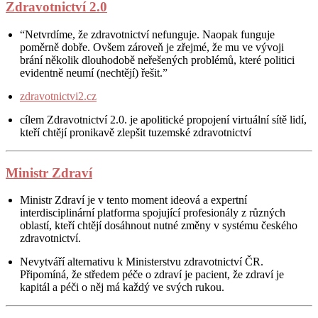
Zdravotnictví 2.0
“Netvrdíme, že zdravotnictví nefunguje. Naopak funguje
poměrně dobře. Ovšem zároveň je zřejmé, že mu ve vývoji
brání několik dlouhodobě neřešených problémů, které politici
evidentně neumí (nechtějí) řešit.”
zdravotnictvi2.cz
cílem Zdravotnictví 2.0. je apolitické propojení virtuální sítě lidí,
kteří chtějí pronikavě zlepšit tuzemské zdravotnictví
Ministr Zdraví
Ministr Zdraví je v tento moment ideová a expertní
interdisciplinární platforma spojující profesionály z různých
oblastí, kteří chtějí dosáhnout nutné změny v systému českého
zdravotnictví.
Nevytváří alternativu k Ministerstvu zdravotnictví ČR.
Připomíná, že středem péče o zdraví je pacient, že zdraví je
kapitál a péči o něj má každý ve svých rukou.