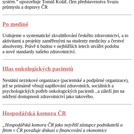
systém.
” upozorňuje Tomáš Kolář, člen představenstva Svazu
průmyslu a dopravy ČR
Po medině
Usilujeme o systematické zkvalitňování českého zdravotnictví, a to
aktivitami a projekty zaměřenými na studenty medicíny a čerstvé
absolventy. Právě ti budou v nejbližších letech utvářet podobu
a nové standardy našeho zdravotnictví.
Hlas onkologických pacientů
Nestátní neziskové organizace (pacientské a podpůrné organizace),
jež se primárně věnují naplňování zdravotních, sociálních a
psychologických potřeb onkologických pacientů ..a záleží jim na
udržení dostupnosti zdravotnictví jako takového.
Hospodářská komora ČR
„Hospodářská komora ČR jako největší zástupce podnikatelů a
firem v ČR považuje diskusi o financování a ekonomice