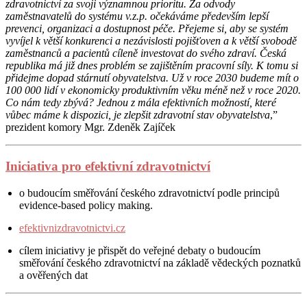
zdravotnictví za svoji významnou prioritu. Za odvody
zaměstnavatelů do systému v.z.p. očekáváme především lepší
prevenci, organizaci a dostupnost péče. Přejeme si, aby se systém
vyvíjel k větší konkurenci a nezávislosti pojišťoven a k větší svobodě
zaměstnanců a pacientů cíleně investovat do svého zdraví. Česká
republika má již dnes problém se zajištěním pracovní síly. K tomu si
přidejme dopad stárnutí obyvatelstva. Už v roce 2030 budeme mít o
100 000 lidí v ekonomicky produktivním věku méně než v roce 2020.
Co nám tedy zbývá? Jednou z mála efektivních možností, které
vůbec máme k dispozici, je zlepšit zdravotní stav obyvatelstva
,”
prezident komory Mgr. Zdeněk Zajíček
Iniciativa pro efektivní zdravotnictví
o budoucím směřování českého zdravotnictví podle principů
evidence-based policy making.
efektivnizdravotnictvi.cz
cílem iniciativy je přispět do veřejné debaty o budoucím
směřování českého zdravotnictví na základě vědeckých poznatků
a ověřených dat