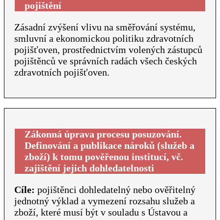
pojištění
Zásadní zvýšení vlivu na směřování systému,
smluvní a ekonomickou politiku zdravotních
pojišťoven, prostřednictvím volených zástupců
pojištěnců ve správních radách všech českých
zdravotních pojišťoven.
Zákonná úprava procesu posuzování.
Definování a publikace nároků (služeb a
zboží) k tomu pověřenou institucí, vč.
zajištění jejich dohledatelnosti
Cíle:
pojištěnci dohledatelný nebo ověřitelný
jednotný výklad a vymezení rozsahu služeb a
zboží, které musí být v souladu s Ústavou a