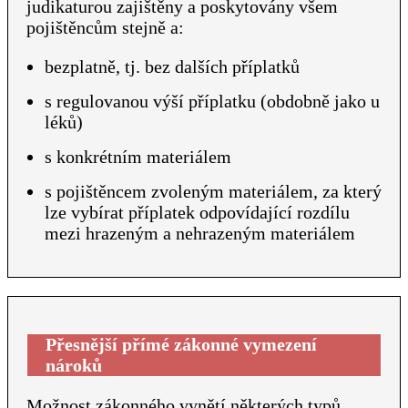
judikaturou zajištěny a poskytovány všem
pojištěncům stejně a:
bezplatně, tj. bez dalších příplatků
s regulovanou výší příplatku (obdobně jako u
léků)
s konkrétním materiálem
s pojištěncem zvoleným materiálem, za který
lze vybírat příplatek odpovídající rozdílu
mezi hrazeným a nehrazeným materiálem
Přesnější přímé zákonné vymezení
nároků
Možnost zákonného vynětí některých typů