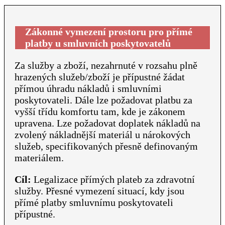
Zákonné vymezení prostoru pro přímé
platby u smluvních poskytovatelů
Za služby a zboží, nezahrnuté v rozsahu plně
hrazených služeb/zboží je přípustné žádat
přímou úhradu nákladů i smluvními
poskytovateli. Dále lze požadovat platbu za
vyšší třídu komfortu tam, kde je zákonem
upravena. Lze požadovat doplatek nákladů na
zvolený nákladnější materiál u nárokových
služeb, specifikovaných přesně definovaným
materiálem.
Cíl:
Legalizace přímých plateb za zdravotní
služby. Přesné vymezení situací, kdy jsou
přímé platby smluvnímu poskytovateli
přípustné.