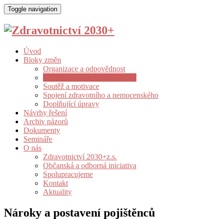
Toggle navigation
Úvod
Bloky změn
Organizace a odpovědnost
Nároky a postavení pojištěnců
Soutěž a motivace
Spojení zdravotního a nemocenského
Doplňující úpravy
Návrhy řešení
Archiv názorů
Dokumenty
Semináře
O nás
Zdravotnictví 2030+z.s.
Občanská a odborná iniciativa
Spolupracujeme
Kontakt
Aktuality
Nároky a postavení pojištěnců