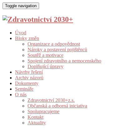
Toggle navigation
Úvod
Bloky změn
Organizace a odpovědnost
Nároky a postavení pojištěnců
Soutěž a motivace
Spojení zdravotního a nemocenského
Doplňující úpravy
Návrhy řešení
Archiv názorů
Dokumenty
Semináře
O nás
Zdravotnictví 2030+z.s.
Občanská a odborná iniciativa
Spolupracujeme
Kontakt
Aktuality