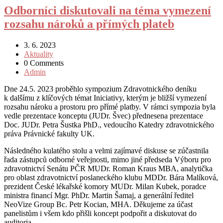
Odborníci diskutovali na téma vymezení
rozsahu nároků a přímých plateb
3. 6. 2023
Aktuality
0 Comments
Admin
Dne 24.5. 2023 proběhlo sympozium Zdravotnického deníku
k dalšímu z klíčových témat Iniciativy, kterým je bližší vymezení
rozsahu nároku a prostoru pro přímé platby. V rámci sympozia byla
vedle prezentace konceptu (JUDr. Švec) přednesena prezentace
Doc. JUDr. Petra Šustka PhD., vedoucího Katedry zdravotnického
práva Právnické fakulty UK.
Následného kulatého stolu a velmi zajímavé diskuse se zúčastnila
řada zástupců odborné veřejnosti, mimo jiné předseda Výboru pro
zdravotnictví Senátu PČR MUDr. Roman Kraus MBA, analytička
pro oblast zdravotnictví poslaneckého klubu MDDr. Bára Malíková,
prezident České lékařské komory MUDr. Milan Kubek, poradce
ministra financí Mgr. PhDr. Martin Šamaj, a generální ředitel
NeoVize Group Bc. Petr Kocian, MHA. Děkujeme za účast
panelistům i všem kdo přišli koncept podpořit a diskutovat do
auditoria.