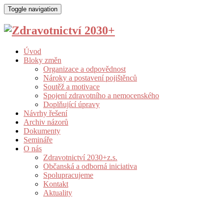
Toggle navigation
Úvod
Bloky změn
Organizace a odpovědnost
Nároky a postavení pojištěnců
Soutěž a motivace
Spojení zdravotního a nemocenského
Doplňující úpravy
Návrhy řešení
Archiv názorů
Dokumenty
Semináře
O nás
Zdravotnictví 2030+z.s.
Občanská a odborná iniciativa
Spolupracujeme
Kontakt
Aktuality