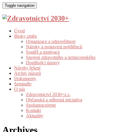
Toggle navigation
Úvod
Bloky změn
Organizace a odpovědnost
Nároky a postavení pojištěnců
Soutěž a motivace
Spojení zdravotního a nemocenského
Doplňující úpravy
Návrhy řešení
Archiv názorů
Dokumenty
Semináře
O nás
Zdravotnictví 2030+z.s.
Občanská a odborná iniciativa
Spolupracujeme
Kontakt
Aktuality
Archives