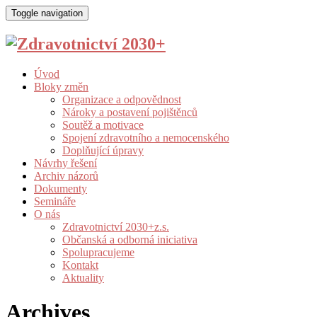
Toggle navigation
Úvod
Bloky změn
Organizace a odpovědnost
Nároky a postavení pojištěnců
Soutěž a motivace
Spojení zdravotního a nemocenského
Doplňující úpravy
Návrhy řešení
Archiv názorů
Dokumenty
Semináře
O nás
Zdravotnictví 2030+z.s.
Občanská a odborná iniciativa
Spolupracujeme
Kontakt
Aktuality
Archives