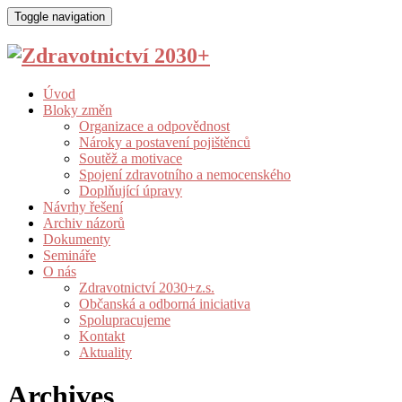
Toggle navigation
Úvod
Bloky změn
Organizace a odpovědnost
Nároky a postavení pojištěnců
Soutěž a motivace
Spojení zdravotního a nemocenského
Doplňující úpravy
Návrhy řešení
Archiv názorů
Dokumenty
Semináře
O nás
Zdravotnictví 2030+z.s.
Občanská a odborná iniciativa
Spolupracujeme
Kontakt
Aktuality
Archives