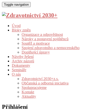
Toggle navigation
Úvod
Bloky změn
Organizace a odpovědnost
Nároky a postavení pojištěnců
Soutěž a motivace
Spojení zdravotního a nemocenského
Doplňující úpravy
Návrhy řešení
Archiv názorů
Dokumenty
Semináře
O nás
Zdravotnictví 2030+z.s.
Občanská a odborná iniciativa
Spolupracujeme
Kontakt
Aktuality
Přihlášení