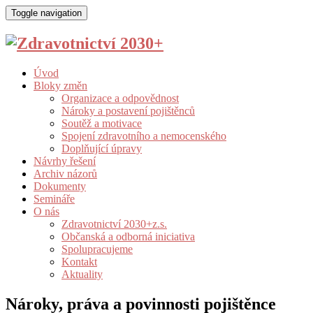
Toggle navigation
Úvod
Bloky změn
Organizace a odpovědnost
Nároky a postavení pojištěnců
Soutěž a motivace
Spojení zdravotního a nemocenského
Doplňující úpravy
Návrhy řešení
Archiv názorů
Dokumenty
Semináře
O nás
Zdravotnictví 2030+z.s.
Občanská a odborná iniciativa
Spolupracujeme
Kontakt
Aktuality
Nároky, práva a povinnosti pojištěnce