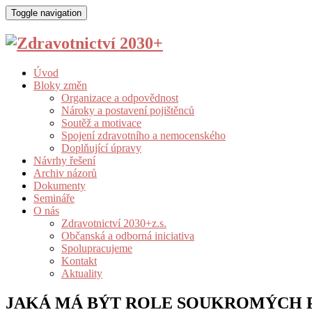
Toggle navigation
Úvod
Bloky změn
Organizace a odpovědnost
Nároky a postavení pojištěnců
Soutěž a motivace
Spojení zdravotního a nemocenského
Doplňující úpravy
Návrhy řešení
Archiv názorů
Dokumenty
Semináře
O nás
Zdravotnictví 2030+z.s.
Občanská a odborná iniciativa
Spolupracujeme
Kontakt
Aktuality
JAKÁ MÁ BÝT ROLE SOUKROMÝCH P