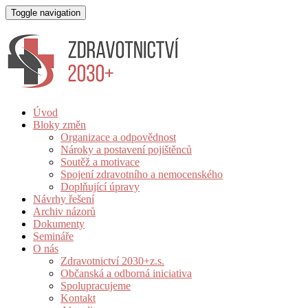
Toggle navigation
Úvod
Bloky změn
Organizace a odpovědnost
Nároky a postavení pojištěnců
Soutěž a motivace
Spojení zdravotního a nemocenského
Doplňující úpravy
Návrhy řešení
Archiv názorů
Dokumenty
Semináře
O nás
Zdravotnictví 2030+z.s.
Občanská a odborná iniciativa
Spolupracujeme
Kontakt